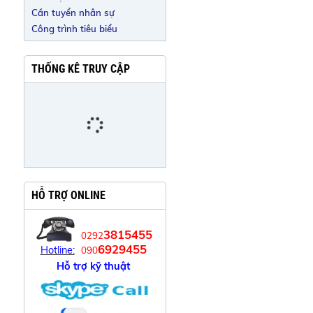
Cần tuyển nhân sự
Công trình tiêu biểu
THỐNG KÊ TRUY CẬP
HỖ TRỢ ONLINE
3815455
0292
6929455
Hotline:
090
Hỗ trợ kỹ thuật