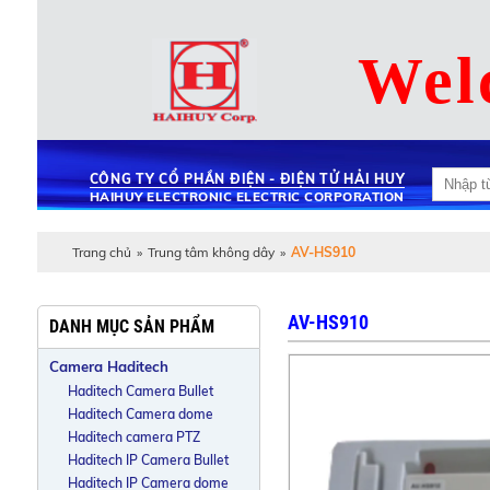
Wel
CÔNG TY CỔ PHẦN ĐIỆN - ĐIỆN TỬ HẢI HUY
HAIHUY ELECTRONIC ELECTRIC CORPORATION
Trang chủ
»
Trung tâm không dây
»
AV-HS910
AV-HS910
DANH MỤC SẢN PHẨM
Camera Haditech
Haditech Camera Bullet
Haditech Camera dome
Haditech camera PTZ
Haditech IP Camera Bullet
Haditech IP Camera dome