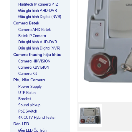
Haditech IP camera PTZ
Đầu ghi hình AHD-DVR
Đầu ghi hình Digital (NVR)
Camera Betek
Camera AHD Betek
Betek IP Camera
Đầu ghi hình AHD-DVR
Đầu ghi hình Digital(NVR)
Camera thương hiệu khác
Camera HIKVISION
Camera KBVISION
Camera Kit
Phụ kiện Camera
Power Supply
UTP Balun
Bracket
Sound pickup
PoE Switch
4K CCTV Hybrid Tester
Đèn LED
Đèn LED Ốp Trần