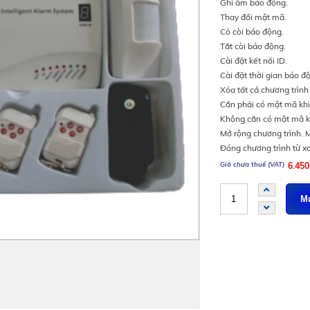
Ghi âm báo động.
Thay đổi mật mã.
Có còi báo động.
Tắt còi báo động.
Cài đặt kết nối ID.
Cài đặt thời gian báo đ
Xóa tất cả chương trình 
Cần phải có mật mã khi 
Không cần có mật mã kh
Mở rộng chương trình. 
Đóng chương trình từ xa
6.45