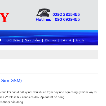
UY
0292
3815455
Hotlines
090
6929455
Giới thiệu
Sản phẩm
Dịch vụ
Liên hệ
English
 Sim GSM)
 bạn khi bạn ở bất kỳ nơi đâu khi có trộm hay nhà bạn có nguy hiểm xảy ra.
es Wireless & 7 zones có dây lắp đặt rất dễ dàng.
ện thoại báo động.