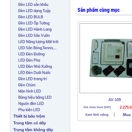
Đèn LED sân khấu
Sản phẩm cùng mục
Đèn LED dạng Tuýp
Đèn LED BULB
Đèn LED Ốp Tường
Đèn LED Hành Lang
Đèn LED Sân Vườn
LED Năng lượng Mặt trời
LED Sân Bóng,Tennis,...
LED Đèn Đường
LED Đèn Pha
LED Đèn Nhà Xưởng
LED Đèn Dưới Nước
Đèn LED trang trí
Đèn Chùm
Màn hình LED
Bảng hiệu bằng LED
AV-109
Nguồn đèn LED
2.275.
Phụ kiện LED
Xem tính năng
Thiết bị báo trộm
Trung tâm có dây
Trung tâm không dây