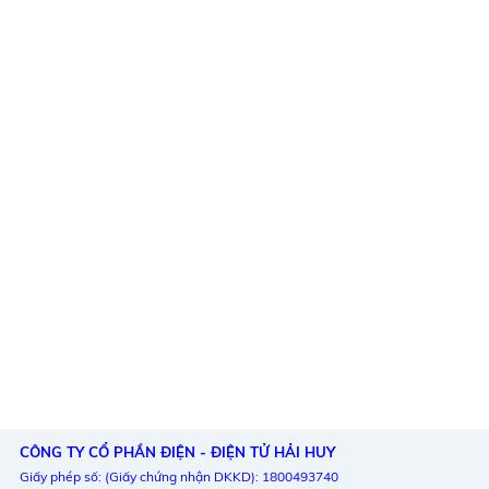
CÔNG TY CỔ PHẦN ĐIỆN - ĐIỆN TỬ HẢI HUY
Giấy phép số: (Giấy chứng nhận DKKD): 1800493740