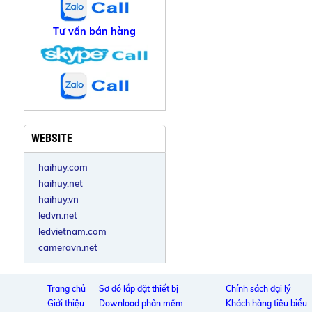
Tư vấn bán hàng
WEBSITE
haihuy.com
haihuy.net
haihuy.vn
ledvn.net
ledvietnam.com
cameravn.net
Trang chủ
Sơ đồ lắp đặt thiết bị
Chính sách đại lý
Giới thiệu
Download phần mềm
Khách hàng tiêu biểu