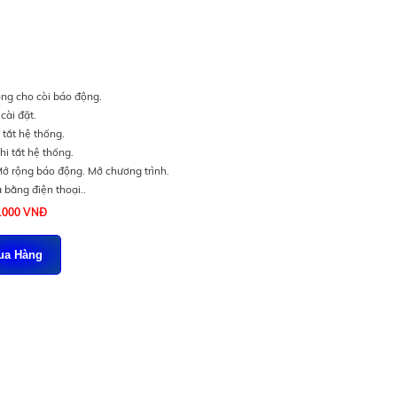
ộng cho còi báo động.
cài đặt.
tắt hệ thống.
i tắt hệ thống.
Mở rộng báo động. Mở chương trình.
 bằng điện thoại..
0.000 VNĐ