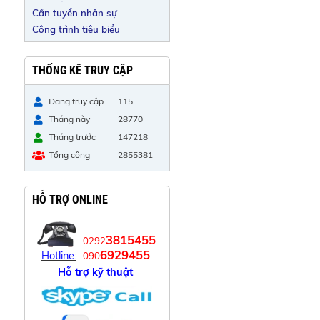
Cần tuyển nhân sự
Công trình tiêu biểu
THỐNG KÊ TRUY CẬP
Đang truy cập
115
Tháng này
28770
Tháng trước
147218
Tổng cộng
2855381
HỖ TRỢ ONLINE
3815455
0292
6929455
Hotline:
090
Hỗ trợ kỹ thuật