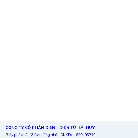
CÔNG TY CỔ PHẦN ĐIỆN - ĐIỆN TỬ HẢI HUY
Giấy phép số: (Giấy chứng nhận DKKD): 1800493740