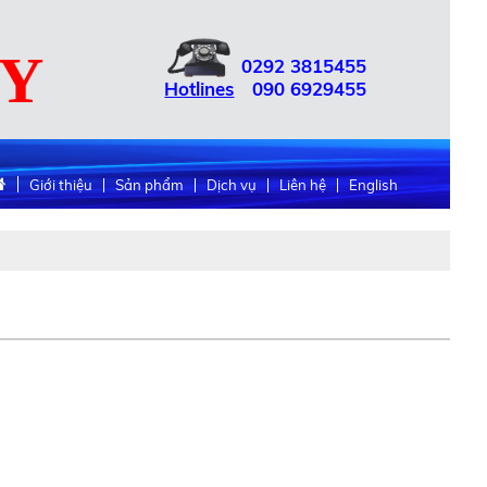
UY
0292
3815455
Hotlines
090
6929455
Giới thiệu
Sản phẩm
Dịch vụ
Liên hệ
English