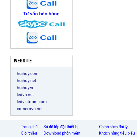
Tư vấn bán hàng
WEBSITE
haihuy.com
haihuy.net
haihuy.vn
ledvn.net
ledvietnam.com
cameravn.net
Trang chủ
Sơ đồ lắp đặt thiết bị
Chính sách đại lý
Giới thiệu
Download phần mềm
Khách hàng tiêu biểu