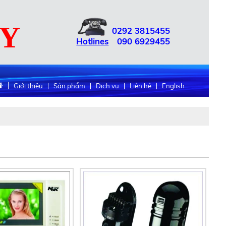
UY
0292
3815455
Hotlines
090
6929455
Giới thiệu
Sản phẩm
Dịch vụ
Liên hệ
English