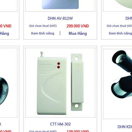
DHN AV-812W
DH
00 VNĐ
299.000 VNĐ
Xem tính năng
Xem tính năng
3
CTT HM-302
DHN KDE
00 VNĐ
139.000 VNĐ