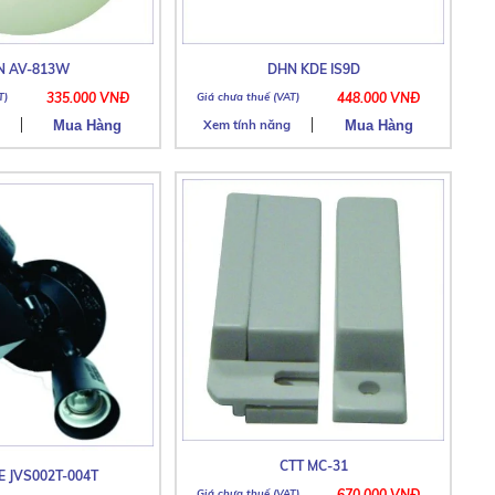
N AV-813W
DHN KDE IS9D
335.000 VNĐ
448.000 VNĐ
Xem tính năng
CTT MC-31
 JVS002T-004T
670.000 VNĐ