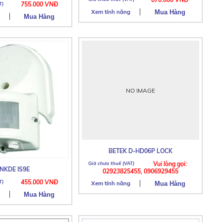
755.000 VNĐ
Xem tính năng
NO IMAGE
BETEK D-HD06P LOCK
Vui lòng gọi:
NKDE IS9E
02923825455, 0906929455
455.000 VNĐ
Xem tính năng