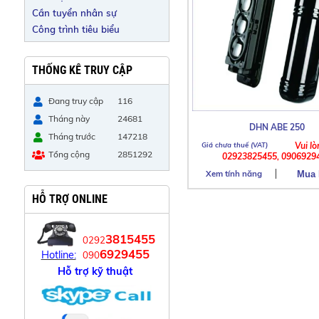
Cần tuyển nhân sự
Công trình tiêu biểu
THỐNG KÊ TRUY CẬP
Đang truy cập
116
Tháng này
24681
DHN ABE 250
Tháng trước
147218
Vui lò
Tổng cộng
2851292
02923825455, 0906929
Xem tính năng
HỖ TRỢ ONLINE
3815455
0292
6929455
Hotline:
090
Hỗ trợ kỹ thuật