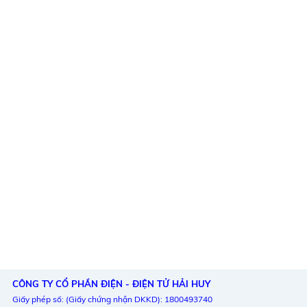
CÔNG TY CỔ PHẦN ĐIỆN - ĐIỆN TỬ HẢI HUY
Giấy phép số: (Giấy chứng nhận DKKD): 1800493740