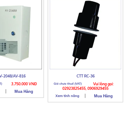
V-2048/AV-816
CTT RC-36
3.750.000 VNĐ
Vui lòng gọi:
02923825455, 0906929455
Xem tính năng