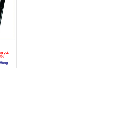
ng gọi:
455