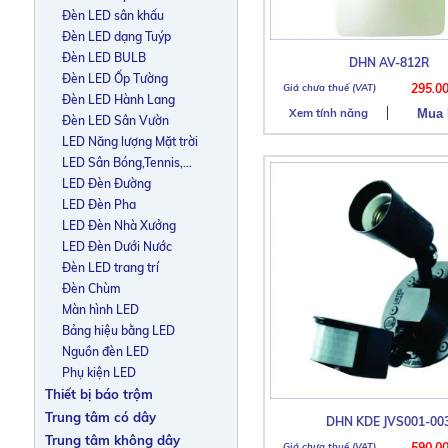
Đèn LED sân khấu
Đèn LED dạng Tuýp
Đèn LED BULB
DHN AV-812R
Đèn LED Ốp Tường
295.0
Đèn LED Hành Lang
Xem tính năng
Đèn LED Sân Vườn
LED Năng lượng Mặt trời
LED Sân Bóng,Tennis,...
LED Đèn Đường
LED Đèn Pha
LED Đèn Nhà Xưởng
LED Đèn Dưới Nước
Đèn LED trang trí
Đèn Chùm
Màn hình LED
Bảng hiệu bằng LED
Nguồn đèn LED
Phụ kiện LED
Thiết bị báo trộm
Trung tâm có dây
DHN KDE JVS001-00
Trung tâm không dây
590.0