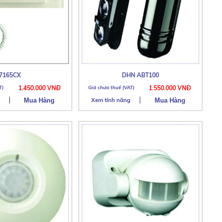
7165CX
DHN ABT100
1.450.000 VNĐ
1.550.000 VNĐ
Xem tính năng