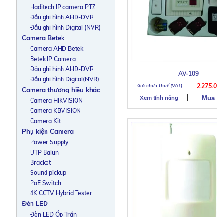
Haditech IP camera PTZ
Đầu ghi hình AHD-DVR
Đầu ghi hình Digital (NVR)
Camera Betek
Camera AHD Betek
Betek IP Camera
Đầu ghi hình AHD-DVR
AV-109
Đầu ghi hình Digital(NVR)
2.275.
Camera thương hiệu khác
Xem tính năng
Camera HIKVISION
Camera KBVISION
Camera Kit
Phụ kiện Camera
Power Supply
UTP Balun
Bracket
Sound pickup
PoE Switch
4K CCTV Hybrid Tester
Đèn LED
Đèn LED Ốp Trần