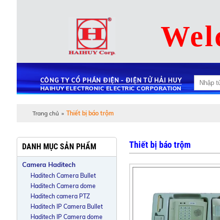
Wel
CÔNG TY CỔ PHẦN ĐIỆN - ĐIỆN TỬ HẢI HUY
HAIHUY ELECTRONIC ELECTRIC CORPORATION
Trang chủ
»
Thiết bị báo trộm
Thiết bị báo trộm
DANH MỤC SẢN PHẨM
Camera Haditech
Haditech Camera Bullet
Haditech Camera dome
Haditech camera PTZ
Haditech IP Camera Bullet
Haditech IP Camera dome