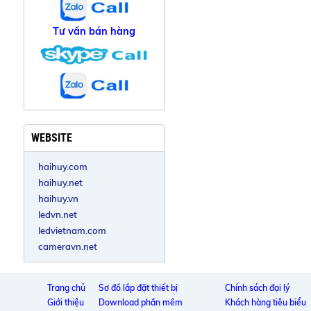
Tư vấn bán hàng
WEBSITE
haihuy.com
haihuy.net
haihuy.vn
ledvn.net
ledvietnam.com
cameravn.net
Trang chủ
Sơ đồ lắp đặt thiết bị
Chính sách đại lý
Giới thiệu
Download phần mềm
Khách hàng tiêu biểu