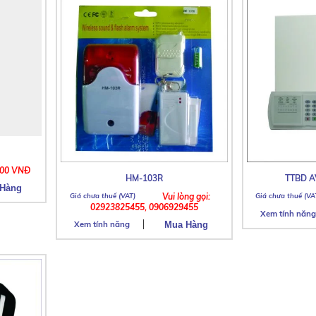
000 VNĐ
HM-103R
TTBD A
Vui lòng gọi:
02923825455, 0906929455
Xem tính năng
Xem tính năng