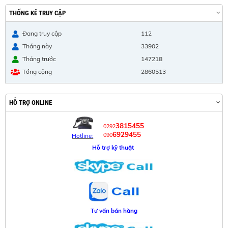
THỐNG KÊ TRUY CẬP
Đang truy cập
112
Tháng này
33902
Tháng trước
147218
Tổng cộng
2860513
HỖ TRỢ ONLINE
3815455
0292
6929455
090
Hotline:
Hỗ trợ kỹ thuật
Tư vấn bán hàng