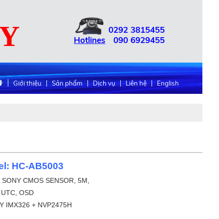
UY
0292
3815455
Hotlines
090
6929455
Giới thiệu
Sản phẩm
Dịch vụ
Liên hệ
English
el: HC-AB5003
9″ SONY CMOS SENSOR, 5M,
, UTC, OSD
ONY IMX326 + NVP2475H