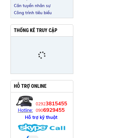
Cần tuyển nhân sự
Công trình tiêu biểu
THỐNG KÊ TRUY CẬP
HỖ TRỢ ONLINE
3815455
0292
6929455
Hotline:
090
Hỗ trợ kỹ thuật