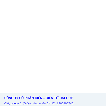
CÔNG TY CỔ PHẦN ĐIỆN - ĐIỆN TỬ HẢI HUY
Giấy phép số: (Giấy chứng nhận DKKD): 1800493740