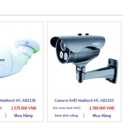
Haditech HC-AB2136
Camera AHD Haditech HC-AB2103
1.575.000 VNĐ
1.789.000 VNĐ
Xem tính năng