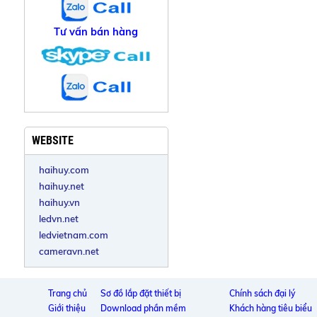
Tư vấn bán hàng
WEBSITE
haihuy.com
haihuy.net
haihuy.vn
ledvn.net
ledvietnam.com
cameravn.net
Trang chủ
Sơ đồ lắp đặt thiết bị
Chính sách đại lý
Giới thiệu
Download phần mềm
Khách hàng tiêu biểu