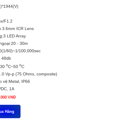
)*1944(V)
ux/F1.2
-in 3.6mm ICR Lens
g:3 LED Array
ngoại:20 - 30m
50(1/60)~1/100,000sec
> 48db
o
o
-30
C~50
C
1.0 Vp-p (75 Ohms, composite)
 vệ:Metal, IP66
VDC, 1A
5.000 VNĐ