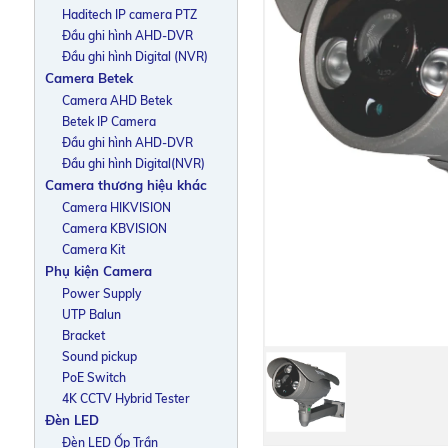
Haditech IP camera PTZ
Đầu ghi hình AHD-DVR
Đầu ghi hình Digital (NVR)
Camera Betek
Camera AHD Betek
Betek IP Camera
Đầu ghi hình AHD-DVR
Đầu ghi hình Digital(NVR)
Camera thương hiệu khác
Camera HIKVISION
Camera KBVISION
Camera Kit
Phụ kiện Camera
Power Supply
UTP Balun
Bracket
Sound pickup
PoE Switch
4K CCTV Hybrid Tester
Đèn LED
Đèn LED Ốp Trần