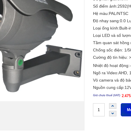
Số điểm ảnh:2592(H
Hệ màu:PAL/NTSC
Độ nhạy sang:0.0 L
Loại ống kính:Built
Loại LED và số lượn
Tầm quan sát hồng 
Chống sốc điện: 1/
Cường độ tín hiệu: 
Nhiệt độ hoạt động:
Ngõ ra Video:AHD, 
Vỏ camera và độ bảo
Nguồn cung cấp:12
2.47