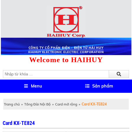
CÔNG TY CỔ PHẦN ĐIỆN - ĐIỆN TỬ HẢI HUY
HAIHUY ELECTRONIC ELECTRIC CORPORATION
Welcome to HAIHUY
Menu
Sản phẩm
Trang chủ
»
Tổng Đài Nội Bộ
»
Card mở rộng
»
Card KX-TE824
Card KX-TE824