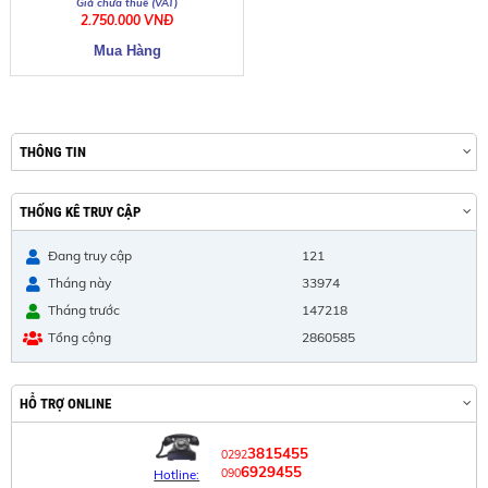
2.750.000 VNĐ
THÔNG TIN
THỐNG KÊ TRUY CẬP
Đang truy cập
121
Tháng này
33974
Tháng trước
147218
Tổng cộng
2860585
HỖ TRỢ ONLINE
3815455
0292
6929455
090
Hotline: