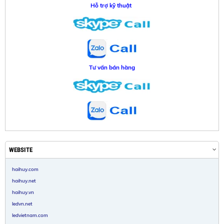
Hỗ trợ kỹ thuật
Tư vấn bán hàng
WEBSITE
haihuy.com
haihuy.net
haihuy.vn
ledvn.net
ledvietnam.com