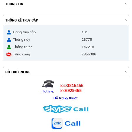
THÔNG TIN
THỐNG KÊ TRUY CẬP
Đang truy cập
101
Tháng này
28775
Tháng trước
147218
Tổng cộng
2855386
HỖ TRỢ ONLINE
3815455
0292
6929455
090
Hotline:
Hỗ trợ kỹ thuật