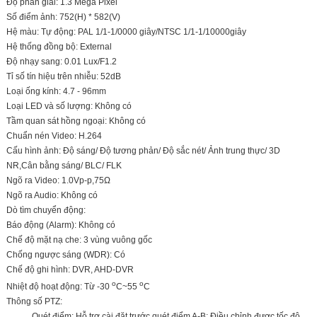
Độ phân giải: 1.3 Mega Pixel
Số điểm ảnh: 752(H) * 582(V)
Hệ màu: Tự động: PAL 1/1-1/0000 giây/NTSC 1/1-1/10000giây
Hệ thống đồng bộ: External
Độ nhạy sang: 0.01 Lux/F1.2
Tỉ số tín hiệu trên nhiễu: 52dB
Loại ống kính: 4.7 - 96mm
Loại LED và số lượng: Không có
Tầm quan sát hồng ngoại: Không có
Chuẩn nén Video: H.264
Cấu hình ảnh: Độ sáng/ Độ tương phản/ Độ sắc nét/ Ảnh trung thực/ 3D
NR,Cân bằng sáng/ BLC/ FLK
Ngõ ra Video: 1.0Vp-p,75Ω
Ngõ ra Audio: Không có
Dò tìm chuyển động:
Báo động (Alarm): Không có
Chế độ mặt nạ che: 3 vùng vuông gốc
Chống ngược sáng (WDR): Có
Chế độ ghi hình: DVR, AHD-DVR
o
o
Nhiệt độ hoạt động: Từ -30
C~55
C
Thông số PTZ:
Quét điểm: Hỗ trợ cài đặt trước quét điểm A-B; Điều chỉnh được tốc độ