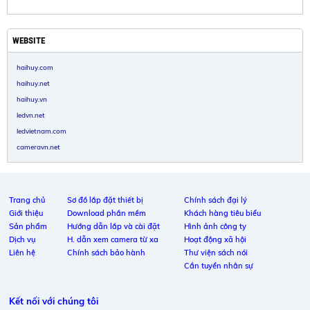
WEBSITE
haihuy.com
haihuy.net
haihuy.vn
ledvn.net
ledvietnam.com
cameravn.net
Trang chủ
Sơ đồ lắp đặt thiết bị
Chính sách đại lý
Giới thiệu
Download phần mềm
Khách hàng tiêu biểu
Sản phẩm
Hướng dẫn lắp và cài đặt
Hình ảnh công ty
Dịch vụ
H. dẫn xem camera từ xa
Hoạt động xã hội
Liên hệ
Chính sách bảo hành
Thư viện sách nói
Cần tuyển nhân sự
Kết nối với chúng tôi