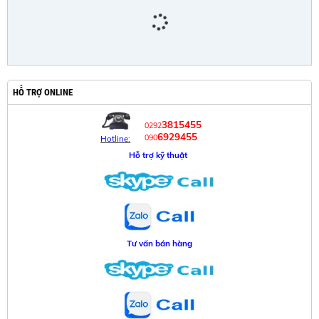
HỖ TRỢ ONLINE
3815455
0292
6929455
090
Hotline:
Hỗ trợ kỹ thuật
Tư vấn bán hàng